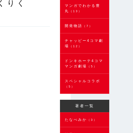
 くりく
マンガでわかる豊
丸
（13）
開発物語
（7）
チャッピー4コマ劇
場
（12）
ドンキホーテ4コマ
マンガ劇場
（5）
スペシャルコラボ
（5）
著者一覧
たなべみか
（3）