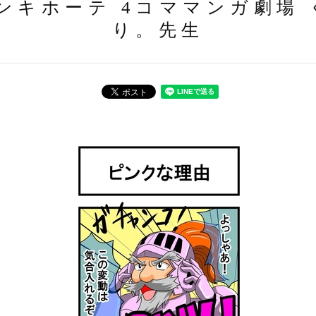
ンキホーテ 4コママンガ劇場
り。先生