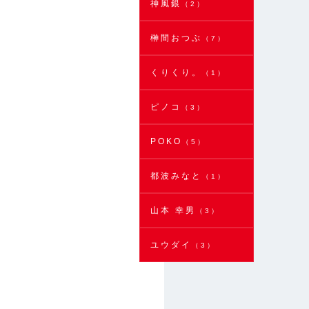
神風銀
（2）
榊間おつぶ
（7）
くりくり。
（1）
ピノコ
（3）
POKO
（5）
都波みなと
（1）
山本 幸男
（3）
ユウダイ
（3）