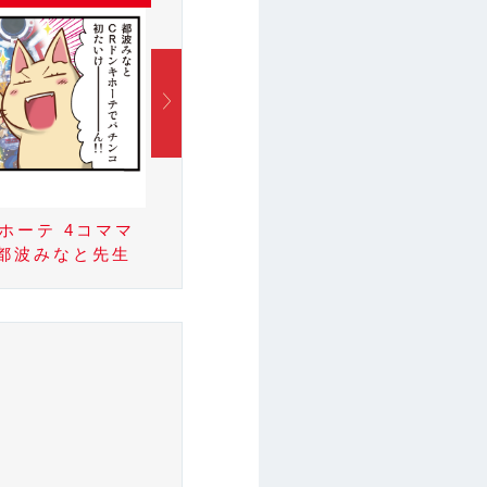
CRドンキホーテ 4コママ
CR
ホーテ 4コママ
ンガ劇場 榊間おつぶ先生
ンガ
 都波みなと先生