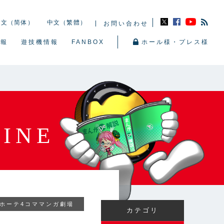
中文（简体）
中文（繁體）
お問い合わせ
情報
遊技機情報
FANBOX
ホール様・プレス様
INE
ホーテ4コママンガ劇場
カテゴリ