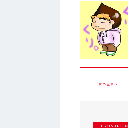
前の記事へ
INE
TOYOMARU MAGAZINE
TOYOMARU M