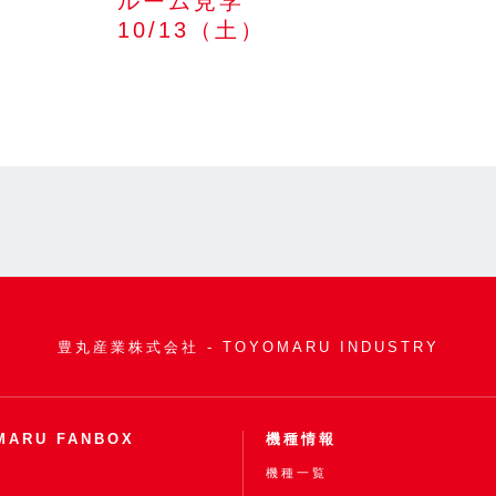
ルーム見学
10/13（土）
豊丸産業株式会社 - TOYOMARU INDUSTRY
MARU FANBOX
機種情報
機種一覧