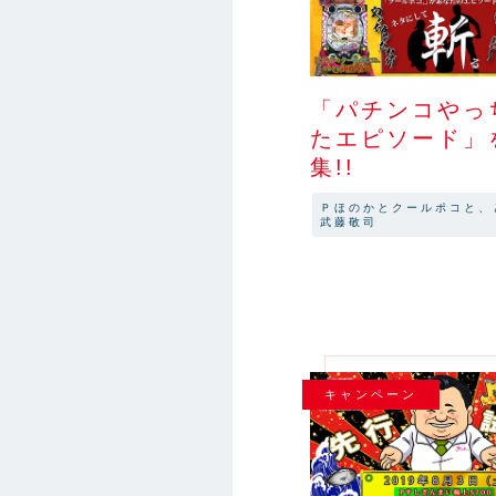
「パチンコやっ
たエピソード」
集!!
Ｐほのかとクールポコと、
武藤敬司
キャンペーン