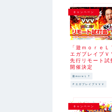
キャンペーン
「遊ｍｏｒｅＬ
エガブレイブＶ
先行リモート試
開催決定
遊moreＬＴ
ＰエガブレイブＶＶＶ
キャンペーン