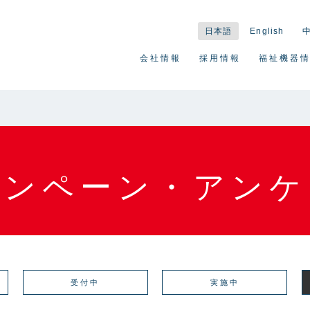
日本語
English
会社情報
採用情報
福祉機器
ャンペーン・アンケ
受付中
実施中