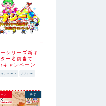
シーシリーズ新キ
クター名前当て
terキャンペーン
erキャンペーン
ナナシー
ペーン
終了