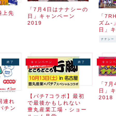
「7月4日はナナシーの
極上先
日」キャンペーン
「7R
2019
ズム-
日」
ナナシー
終了
キャンペーン
終了
キャン
「7月
日」
【パチ7コラボ】最初
2018
合同連れ
で最後かもしれない
パチン
豊丸産業工場・ショー