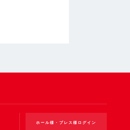
ホール様・プレス様ログイン