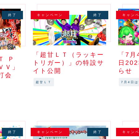
終了
キャンペーン
終了
キャン
「超甘ＬＴ（ラッキー
「7月
Ｔ Ｐ
トリガー）」の特設サ
日20
ＶＶ」
イト公開
らせ
打会
超甘ＬＴ
7月4日
終了
キャンペーン
終了
キャン