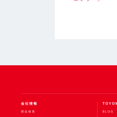
会社情報
TOYO
理念体系
BLOG