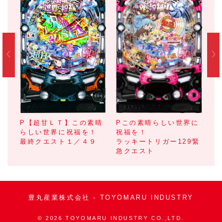
Pこの素晴らしい世界に
P【超甘ＬＴ】この素晴
に
P
祝福を！
らしい世界に祝福を！
のラ
祝
ラッキートリガー129緊
最終クエスト１／４９
福
ッ
急クエスト
を
豊丸産業株式会社 - TOYOMARU INDUSTRY
©
2026 TOYOMARU INDUSTRY CO.,LTD.