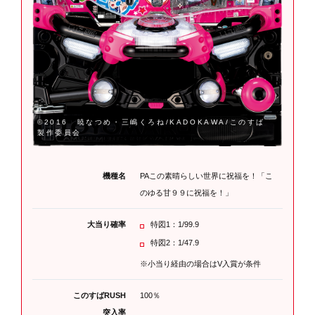
©2016 暁なつめ・三嶋くろね/KADOKAWA/このすば
製作委員会
機種名
PAこの素晴らしい世界に祝福を！「こ
のゆる甘９９に祝福を！」
大当り確率
特図1：1/99.9
特図2：1/47.9
※小当り経由の場合はV入賞が条件
このすばRUSH
100％
突入率