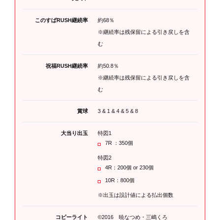
このすばRUSH継続率
約68％
※継続率は残保留による引き戻しを含
む
祝福RUSH継続率
約50.8％
※継続率は残保留による引き戻しを含
む
賞球
3 & 1 & 4 & 5 & 8
大当り出玉
特図1
7R ：350個
特図2
4R：200個 or 230個
10R：800個
※出玉は設計値による払出個数
コピーライト
©2016 暁なつめ・三嶋くろ