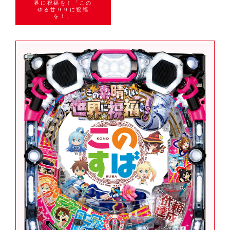
界に祝福を！「この
ゆる甘９９に祝福
を！」