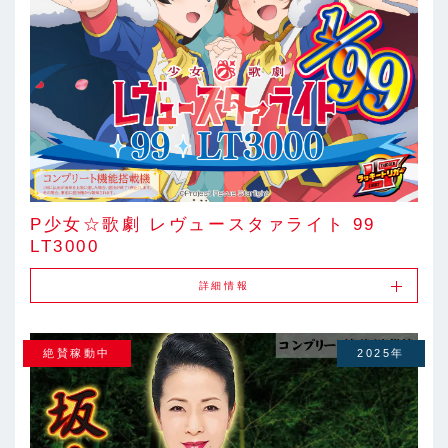
P少女☆歌劇 レヴュースタァライト 99
LT3000
詳細情報
絶賛稼動中
2025年