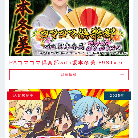
PAコマコマ倶楽部with坂本冬美 89STver.
詳細情報
絶賛稼動中
2025年