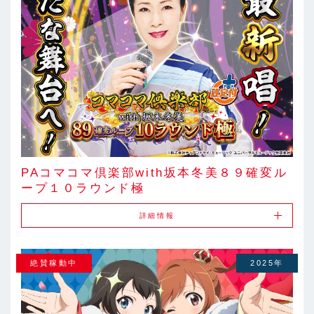
PAコマコマ倶楽部with坂本冬美８９確変ル
ープ１０ラウンド極
詳細情報
絶賛稼動中
2025年