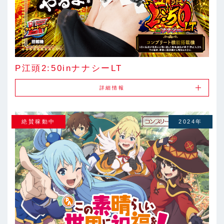
P江頭2:50inナナシーLT
詳細情報
絶賛稼動中
2024年