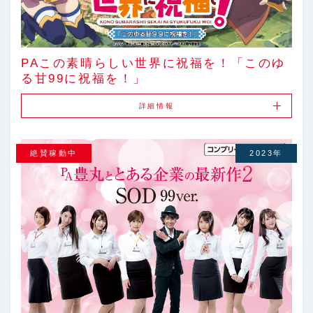
PAこの素晴らしい世界に祝福を！「このゆ
る甘99に祝福を！」
詳細情報
絶賛稼動中
2023年