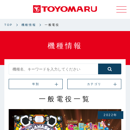
TOP
機種情報
一般電役
機種情報
年別
カテゴリ
一般電役一覧
2022年