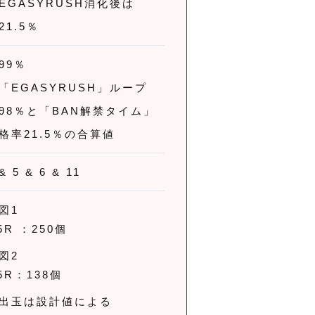
EGASYRUSH消化後は
21.5％
99％
「EGASYRUSH」ループ
98％と「BAN解禁タイム」
格率21.5％の合算値
& 5 & 6 & 11
図1
5R ：250個
図2
5R：138個
出玉は設計値による