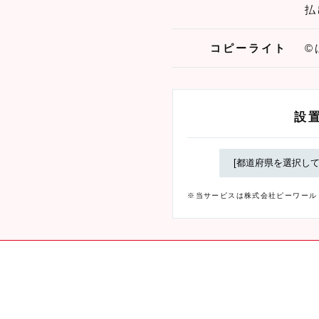
払
コピーライト
©
設
※当サービスは株式会社ピーワール