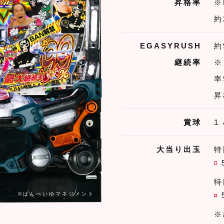
昇格率
※
約
EGASYRUSH
約
継続率
※
率
昇
賞球
1 
大当り出玉
特
特
©ばんぺいゆマネジメント
※