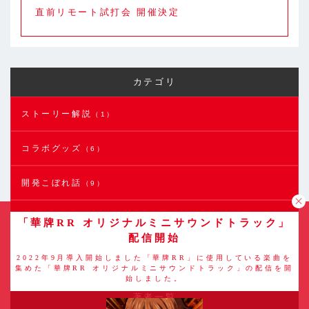
直前リモート試打会 開催決定
カテゴリ
ストーリー解説
（1）
コラボグッズ
（6）
開発こぼれ話
（9）
ローズテイル
（1）
「華牌RR オリジナルミニサウンドトラック」
配信開始
ナナシー
（4）
2022年9月導入開始しました「華牌RR」に使用している楽曲を
集めた「華牌RR オリジナルミニサウンドトラック」の配信を開
始しました。
著者一覧