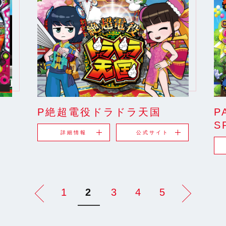
P絶超電役ドラドラ天国
P
S
詳細情報
公式サイト
1
2
3
4
5