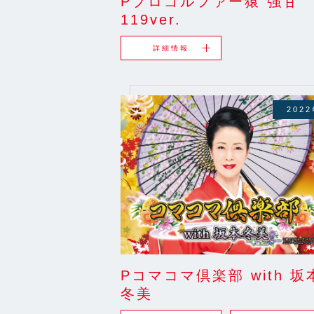
Pプロゴルファー猿 強甘
119ver.
詳細情報
202
Pコマコマ倶楽部 with 坂
冬美