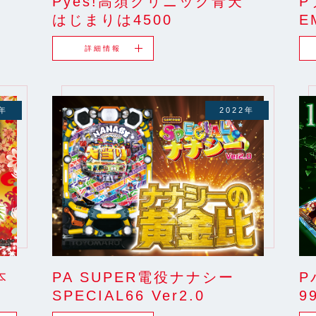
Pyes!高須クリニック青天
P
はじまりは4500
E
詳細情報
2年
2022年
P
PA SUPER電役ナナシー
本
9
SPECIAL66 Ver2.0