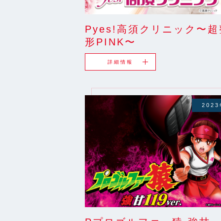
Pyes!高須クリニック〜超
形PINK〜
詳細情報
202