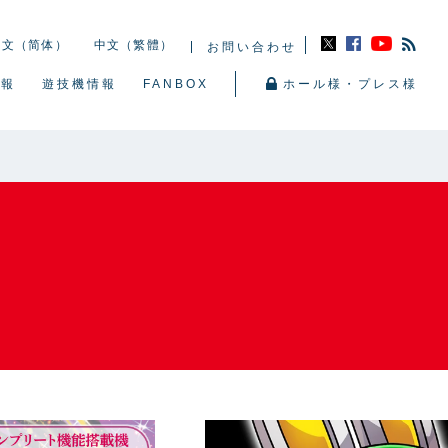
中文（简体）
中文（繁體）
お問い合わせ
情報
遊技機情報
FANBOX
ホール様・プレス様