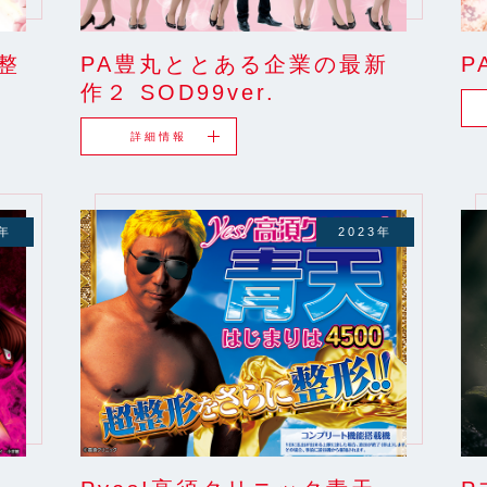
整
PA豊丸ととある企業の最新
P
作２ SOD99ver.
詳細情報
3年
2023年