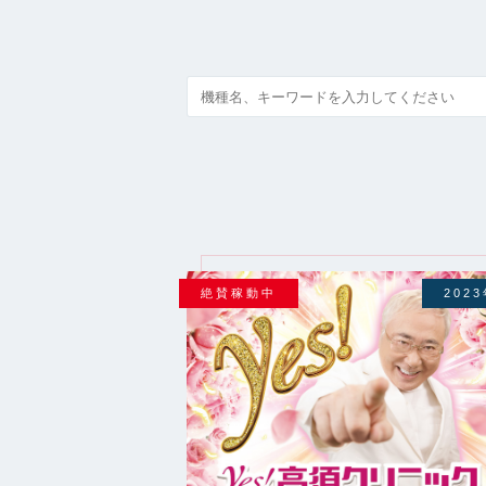
絶賛稼動中
202