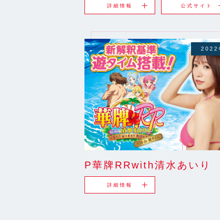
詳細情報
公式サイト
202
P華牌RRwith清水あいり
詳細情報