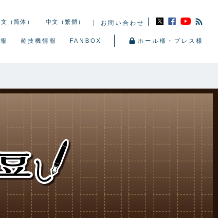
中文（简体）
中文（繁體）
お問い合わせ
情報
遊技機情報
FANBOX
ホール様・プレス様