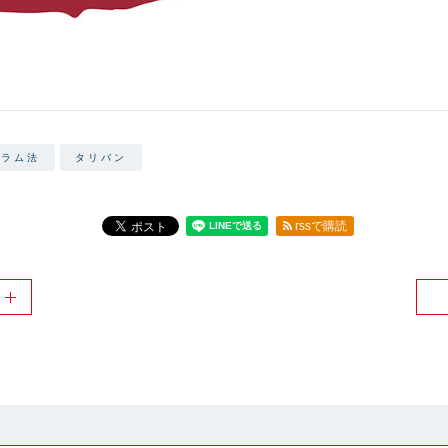
スラム法
タリバン
rssで購読