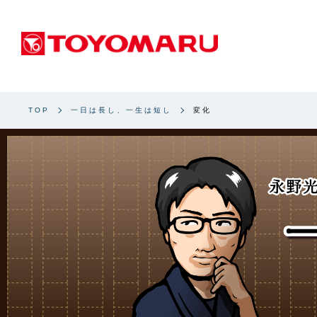
TOP
一日は長し、一生は短し
変化