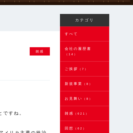
カテゴリ
すべて
会社の履歴書
雑感
（14）
ご挨拶
（7）
新規事業
（8）
お見舞い
（8）
とですね。
雑感
（621）
回想
（62）
アメリカ主導の統治