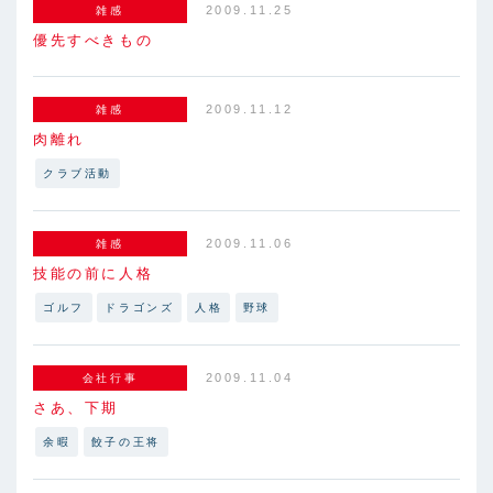
2009.11.25
雑感
優先すべきもの
2009.11.12
雑感
肉離れ
クラブ活動
2009.11.06
雑感
技能の前に人格
ゴルフ
ドラゴンズ
人格
野球
2009.11.04
会社行事
さあ、下期
余暇
餃子の王将