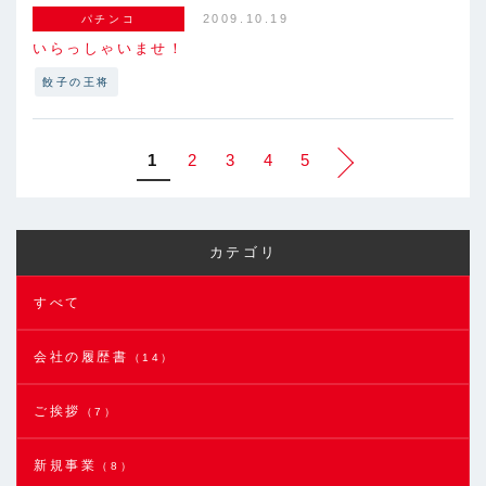
2009.10.19
パチンコ
いらっしゃいませ！
餃子の王将
1
2
3
4
5
カテゴリ
すべて
会社の履歴書
（14）
ご挨拶
（7）
新規事業
（8）