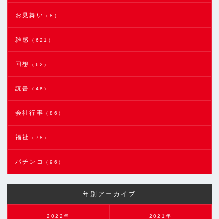
お見舞い
（8）
雑感
（621）
回想
（62）
読書
（48）
会社行事
（86）
福祉
（78）
パチンコ
（96）
年別アーカイブ
2022年
2021年