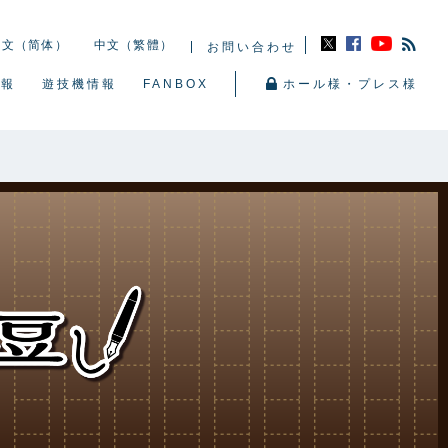
中文（简体）
中文（繁體）
お問い合わせ
情報
遊技機情報
FANBOX
ホール様・プレス様