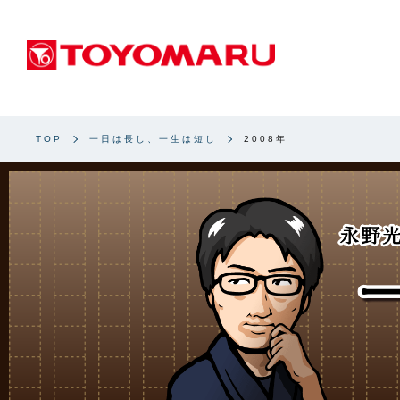
TOP
一日は長し、一生は短し
2008年