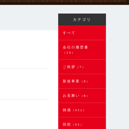
カテゴリ
すべて
会社の履歴書
（14）
ご挨拶
（7）
新規事業
（8）
お見舞い
（8）
雑感
（621）
回想
（62）