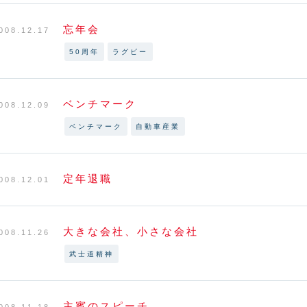
忘年会
008.12.17
50周年
ラグビー
ベンチマーク
008.12.09
ベンチマーク
自動車産業
定年退職
008.12.01
大きな会社、小さな会社
008.11.26
武士道精神
主賓のスピーチ
008.11.18