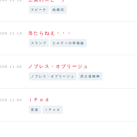
スピーチ
結婚式
当たらねえ・・・
008.11.14
スランプ
ヒルティの幸福論
ノブレス・オブリージュ
008.11.06
ノブレス・オブリージュ
武士道精神
ｉＰｏｄ
008.11.04
音楽
ｉＰｏｄ