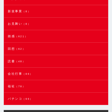
新規事業
（8）
お見舞い
（8）
雑感
（621）
回想
（62）
読書
（48）
会社行事
（86）
福祉
（78）
パチンコ
（96）