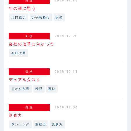
2019.12.25
雑感
年の瀬に思う
人口減少
少子高齢化
投資
2019.12.20
回想
会社の改革に向かって
会社改革
2019.12.11
雑感
デュアルタスク
ながら作業
料理
福祉
2019.12.04
雑感
洞察力
ランニング
洞察力
読解力