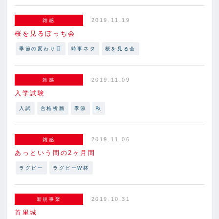
2019.11.19
雑感
桜を見るぼっち会
季節の変わり目
時事ネタ
桜を見る会
2019.11.09
雑感
入学試験
入試
合格祈願
季節
秋
2019.11.06
雑感
あっという間の2ヶ月間
ラグビー
ラグビーW杯
2019.10.31
新規事業
首里城