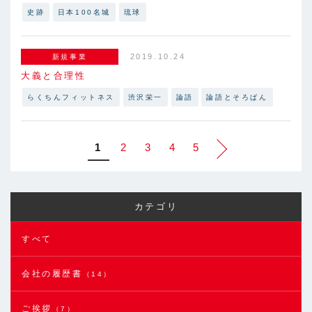
史跡
日本100名城
琉球
2019.10.24
新規事業
大義と合理性
らくちんフィットネス
渋沢栄一
論語
論語とそろばん
1
2
3
4
5
カテゴリ
すべて
会社の履歴書
（14）
ご挨拶
（7）