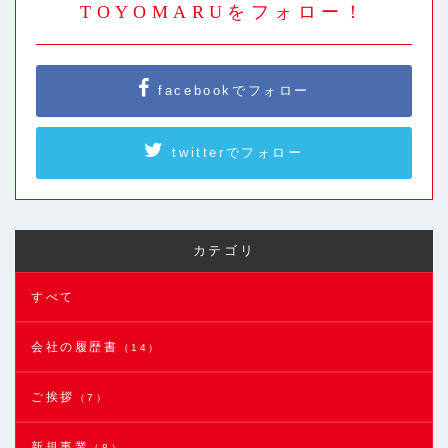
TOYOMARUをフォロー！
facebookでフォロー
twitterでフォロー
カテゴリ
すべて
会社の履歴書
（14）
ご挨拶
（7）
新規事業
（8）