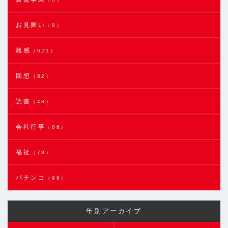
お見舞い
（8）
雑感
（621）
回想
（62）
読書
（48）
会社行事
（86）
福祉
（78）
パチンコ
（96）
年別アーカイブ